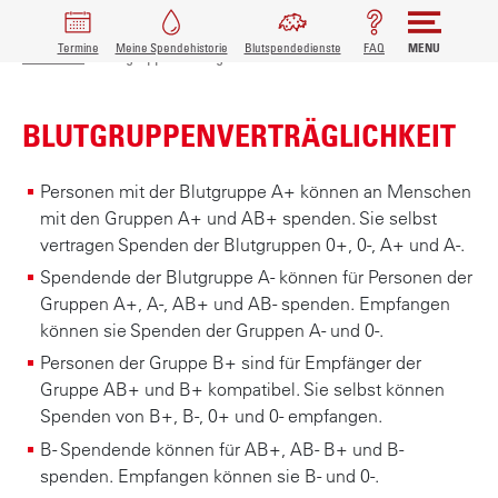
PFADNAVIGATION
MAIN
Termine
Meine Spendehistorie
Blutspendedienste
FAQ
MENU
D
Startseite
Blutgruppenverträglichkeit
i
NAVIGATION
r
BLUTGRUPPENVERTRÄGLICHKEIT
e
k
t
Personen mit der Blutgruppe A+ können an Menschen
z
mit den Gruppen A+ und AB+ spenden. Sie selbst
u
vertragen Spenden der Blutgruppen 0+, 0-, A+ und A-.
m
Spendende der Blutgruppe A- können für Personen der
I
Gruppen A+, A-, AB+ und AB- spenden. Empfangen
n
können sie Spenden der Gruppen A- und 0-.
h
Personen der Gruppe B+ sind für Empfänger der
a
Gruppe AB+ und B+ kompatibel. Sie selbst können
l
Spenden von B+, B-, 0+ und 0- empfangen.
t
B- Spendende können für AB+, AB- B+ und B-
spenden. Empfangen können sie B- und 0-.