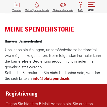
PFADNAVIGATION
MAIN
Termine
Meine Spendehistorie
Blutspendedienste
FAQ
MENU
D
Startseite
Meine Blutspende
i
NAVIGATION
r
MEINE SPENDEHISTORIE
e
k
t
Hinweis Barrierefreiheit
z
Uns ist es ein Anliegen, unsere Website so barrierefrei
u
wie möglich zu gestalten. Beim folgenden Formular kann
m
die barrierefreie Bedienung jedoch nicht in jedem Fall
I
gewährleistet werden.
n
Sollte das Formular für Sie nicht bedienbar sein, wenden
h
Sie sich bitte an
info@blutspende.ch
.
a
l
t
Registrierung
Tragen Sie hier Ihre E-Mail Adresse ein. Sie erhalten