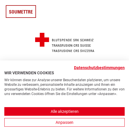
© 2026 Transfusion CRS Suisse
Datenschutzbestimmungen
FUSSZEILE
Modifier les paramètres des cookies
Prescriptions
WIR VERWENDEN COOKIES
Contact
Accessibilité
Protection des données
Wir können diese zur Analyse unserer Besucherdaten platzieren, um unsere
Website zu verbessern, personalisierte Inhalte anzuzeigen und Ihnen ein
Impressum
grossartiges Website-Erlebnis zu bieten. Für weitere Informationen zu den von
uns verwendeten Cookies öffnen Sie die Einstellungen unter «Anpassen».
F
Y
I
L
a
o
n
i
Alle akzeptieren
c
u
s
n
e
t
t
k
Anpassen
b
u
a
e
FR
LANGUE
FONT
RECHERCHE