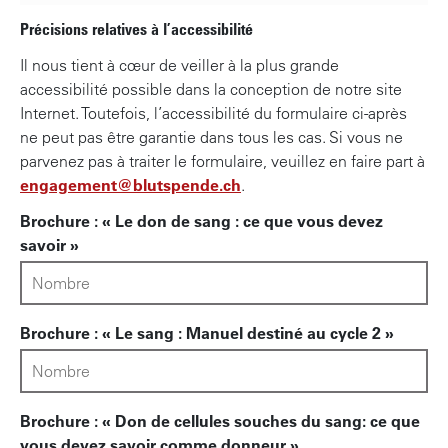
n
Précisions relatives à l’accessibilité
c
i
Il nous tient à cœur de veiller à la plus grande
p
accessibilité possible dans la conception de notre site
a
Internet. Toutefois, l’accessibilité du formulaire ci-après
l
ne peut pas être garantie dans tous les cas. Si vous ne
parvenez pas à traiter le formulaire, veuillez en faire part à
engagement@blutspende.ch
.
Brochure : « Le don de sang : ce que vous devez
savoir »
Brochure : « Le sang : Manuel destiné au cycle 2 »
Brochure : « Don de cellules souches du sang: ce que
vous devez savoir comme donneur »