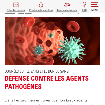
FIL D'ARIANE
MAIN
Collectes de sang
L'histoire de mes dons
Services régionaux
FAQ
MENU
A
Accueil
Magazine
Défense contre les agents pathogènes
l
NAVIGATION
l
e
r
a
u
c
o
n
t
DONNÉES SUR LE SANG ET LE DON DE SANG
e
DÉFENSE CONTRE LES AGENTS
n
u
PATHOGÈNES
p
r
Dans l’environnement vivent de nombreux agents
i