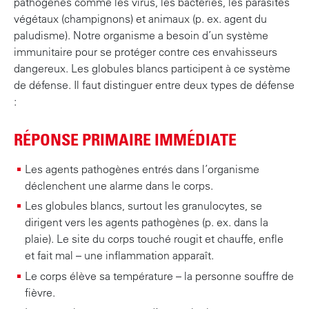
pathogènes comme les virus, les bactéries, les parasites
n
végétaux (champignons) et animaux (p. ex. agent du
c
paludisme). Notre organisme a besoin d’un système
i
immunitaire pour se protéger contre ces envahisseurs
p
dangereux. Les globules blancs participent à ce système
a
de défense. Il faut distinguer entre deux types de défense
l
:
RÉPONSE PRIMAIRE IMMÉDIATE
Les agents pathogènes entrés dans l’organisme
déclenchent une alarme dans le corps.
Les globules blancs, surtout les granulocytes, se
dirigent vers les agents pathogènes (p. ex. dans la
plaie). Le site du corps touché rougit et chauffe, enfle
et fait mal – une inflammation apparaît.
Le corps élève sa température – la personne souffre de
fièvre.