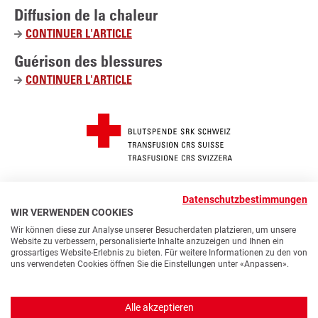
Diffusion de la chaleur
CONTINUER L'ARTICLE
D
I
Guérison des blessures
F
CONTINUER L'ARTICLE
G
F
U
U
É
S
R
I
I
O
S
N
O
D
© 2026 Transfusion CRS Suisse
N
Datenschutzbestimmungen
FUSSZEILE
Modifier les paramètres des cookies
Prescriptions
E
WIR VERWENDEN COOKIES
D
L
Contact
Accessibilité
Protection des données
Wir können diese zur Analyse unserer Besucherdaten platzieren, um unsere
E
A
Website zu verbessern, personalisierte Inhalte anzuzeigen und Ihnen ein
S
Impressum
grossartiges Website-Erlebnis zu bieten. Für weitere Informationen zu den von
C
uns verwendeten Cookies öffnen Sie die Einstellungen unter «Anpassen».
B
H
F
Y
I
L
L
A
a
o
n
i
E
L
Alle akzeptieren
c
u
s
n