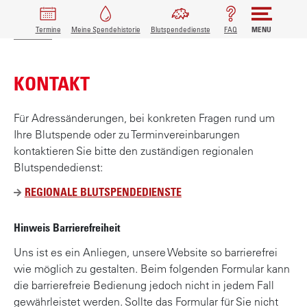
PFADNAVIGATION
MAIN
Termine
Meine Spendehistorie
Blutspendedienste
FAQ
MENU
D
Startseite
Kontakt
i
NAVIGATION
r
KONTAKT
e
k
t
Für Adressänderungen, bei konkreten Fragen rund um
z
Ihre Blutspende oder zu Terminvereinbarungen
u
kontaktieren Sie bitte den zuständigen regionalen
m
Blutspendedienst:
I
REGIONALE BLUTSPENDEDIENSTE
n
h
Hinweis Barrierefreiheit
a
l
Uns ist es ein Anliegen, unsere Website so barrierefrei
t
wie möglich zu gestalten. Beim folgenden Formular kann
die barrierefreie Bedienung jedoch nicht in jedem Fall
gewährleistet werden. Sollte das Formular für Sie nicht