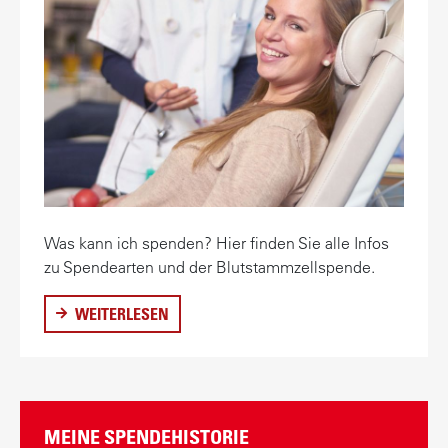
E
N
Z
U
R
B
L
U
T
S
Was kann ich spenden? Hier finden Sie alle Infos
P
zu Spendearten und der Blutstammzellspende.
E
N
WEITERLESEN
Ü
D
B
E
E
R
S
MEINE SPENDEHISTORIE
P