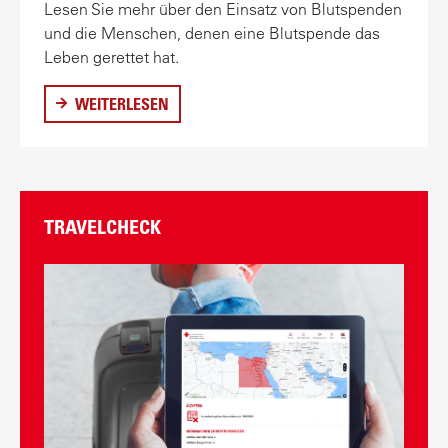
Lesen Sie mehr über den Einsatz von Blutspenden
und die Menschen, denen eine Blutspende das
Leben gerettet hat.
WEITERLESEN
Ü
B
E
R
W
TRAVELCHECK
A
R
U
M
B
L
U
T
S