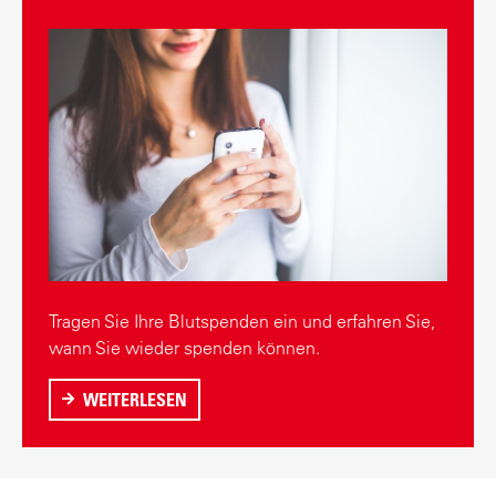
E
N
D
E
A
R
T
E
N
Tragen Sie Ihre Blutspenden ein und erfahren Sie,
wann Sie wieder spenden können.
WEITERLESEN
Ü
B
E
R