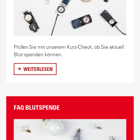
H
E
C
K
Prüfen Sie mit unserem Kurz-Check, ob Sie aktuell
Blut spenden können.
WEITERLESEN
Ü
B
E
R
W
FAQ BLUTSPENDE
E
R
K
A