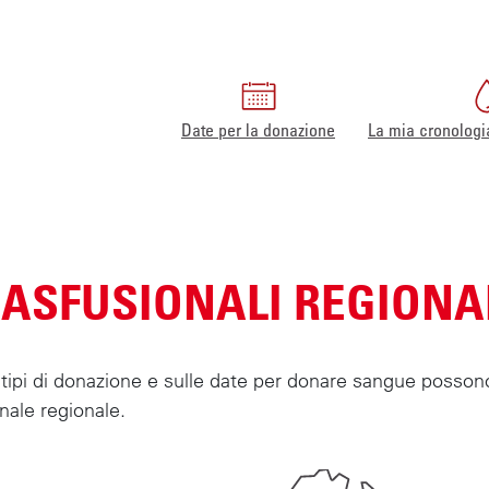
Date per la donazione
La mia cronologi
Home
Contatto
Servizi trasfusionali regionali
RASFUSIONALI REGIONA
 tipi di donazione e sulle date per donare sangue posso
onale regionale.