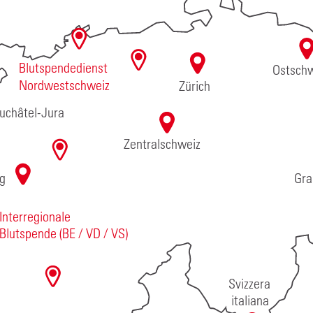
Blutspendedienst
Ostschw
Nordwestschweiz
Zürich
uchâtel-Jura
Zentralschweiz
Gra
rg
Interregionale
Blutspende (BE / VD / VS)
Svizzera
italiana