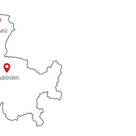
eiz
ubünden