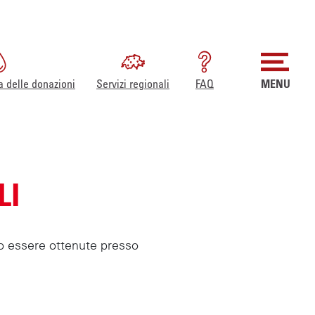
a delle donazioni
Servizi regionali
FAQ
MENU
LI
no essere ottenute presso