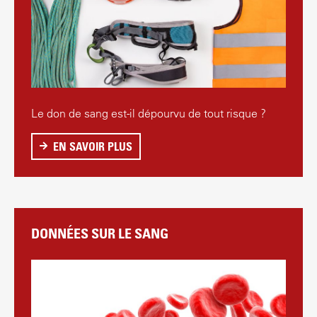
Le don de sang est-il dépourvu de tout risque ?
EN SAVOIR PLUS
S
U
R
D
O
DONNÉES SUR LE SANG
N
D
E
S
A