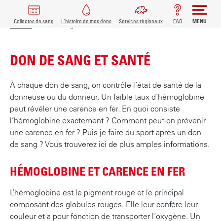
FIL D'ARIANE
MAIN
Collectes de sang
L'histoire de mes dons
Services régionaux
FAQ
MENU
A
Accueil
Don de sang et santé
l
NAVIGATION
l
DON DE SANG ET SANTÉ
e
r
a
À chaque don de sang, on contrôle l’état de santé de la
u
donneuse ou du donneur. Un faible taux d’hémoglobine
c
peut révéler une carence en fer. En quoi consiste
o
l’hémoglobine exactement ? Comment peut-on prévenir
n
une carence en fer ? Puis-je faire du sport après un don
t
de sang ? Vous trouverez ici de plus amples informations.
e
n
HÉMOGLOBINE ET CARENCE EN FER
u
p
L’hémoglobine est le pigment rouge et le principal
r
composant des globules rouges. Elle leur confère leur
i
couleur et a pour fonction de transporter l’oxygène. Un