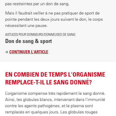
pas restreintes par un don de sang.
Mais il faudrait veiller à ne pas pratiquer de sport de
pointe pendant les deux jours suivant le don, le corps
nécessitant une pause.
ASTUCES POUR DONNEURS/DONNEUSES DE SANG
Don de sang & sport
CONTINUER L'ARTICLE
D
O
N
D
EN COMBIEN DE TEMPS L'ORGANISME
E
REMPLACE-T-IL LE SANG DONNÉ?
S
A
L’organisme compense très rapidement le sang donné.
N
Ainsi, les globules blancs, intervenant dans l’immunité
G
contre les agents pathogènes, et le plasma sont
&
remplacés en quelques jours. Les globules rouges
S