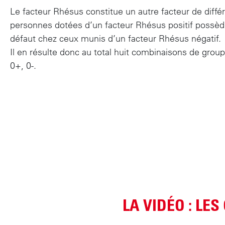
t
Le facteur Rhésus constitue un autre facteur de diff
e
personnes dotées d’un facteur Rhésus positif possèden
n
défaut chez ceux munis d’un facteur Rhésus négatif.
u
Il en résulte donc au total huit combinaisons de grou
p
0+, 0-.
r
i
n
c
i
p
a
l
LA VIDÉO : LE