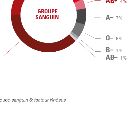
AB
4
%
GROUPE
–
A
SANGUIN
7
%
–
O
6
%
–
B
1
%
–
AB
1
%
roupe sanguin & facteur Rhésus
Distribution
en
pourcentage