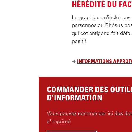
HÉRÉDITÉ DU FA
0
AB
A
Le graphique n’inclut pas
A
A
A
personnes au Rhésus posi
qui cet antigène fait déf
A
positif.
A
B
o
A
INFORMATIONS APPROFO
B
B
B
A
B
AB
o
COMMANDER DES OUTIL
D'INFORMATION
A
AB
AB
o
Vous pouvez commander ici des do
d'imprimé.