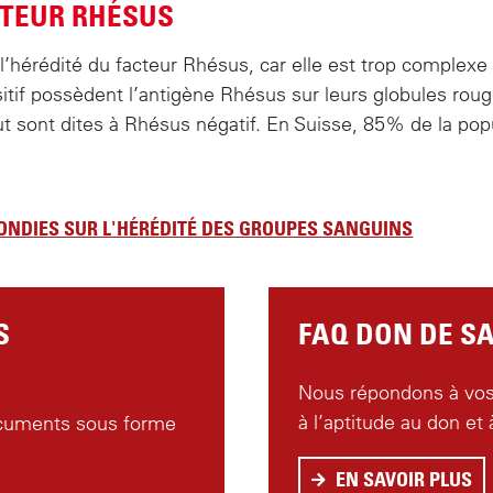
CTEUR RHÉSUS
 ou B
 l’hérédité du facteur Rhésus, car elle est trop complexe
 ou 0
tif possèdent l’antigène Rhésus sur leurs globules rou
aut sont dites à Rhésus négatif. En Suisse, 85% de la po
 ou B
u 0 ou
B
NDIES SUR L'HÉRÉDITÉ DES GROUPES SANGUINS
 ou 0
 ou B
u AB
S
FAQ DON DE S
 ou B
Nous répondons à vos 
u AB
à l’aptitude au don et 
cuments sous forme
EN SAVOIR PLUS