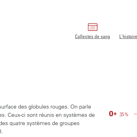
Collectes de sang
L'histoi
Accueil
Données sur le sang
Groupes sanguins
surface des globules rouges. On parle
O
+
3
5
%
ènes. Ceux-ci sont réunis en systèmes de
 des quatre systèmes de groupes
0.