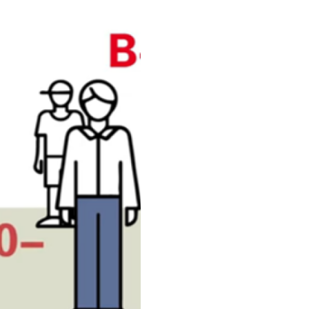
38%
7%
8%
1%
4%
1%
35%
6%
n des groupes