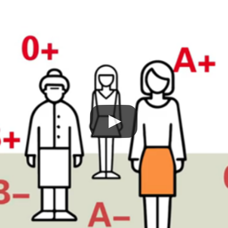
A+
A-
B+
B-
AB+
AB-
0+
0-
distributio