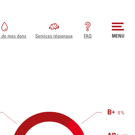
re de mes dons
Services régionaux
FAQ
MENU
B
+
8
%
+