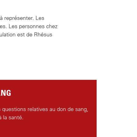
 à représenter. Les
ges. Les personnes chez
pulation est de Rhésus
ANG
questions relatives au don de sang,
à la santé.