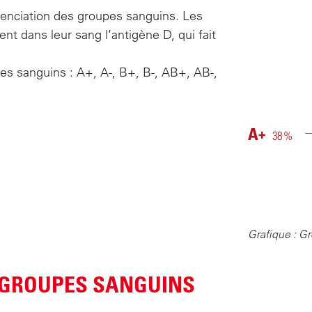
érenciation des groupes sanguins. Les
t dans leur sang l’antigène D, qui fait
pes sanguins : A+, A-, B+, B-, AB+, AB-,
A
+
3
8
%
Grafique : G
Groupes
S GROUPES SANGUINS
Sanguins