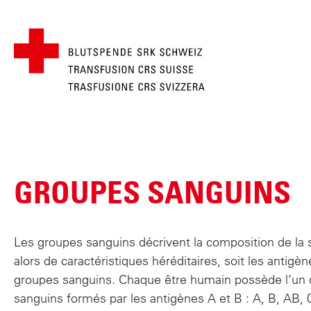
FIL D'ARIANE
MAIN
A
l
NAVIGATION
l
GROUPES SANGUINS
e
r
a
u
Les groupes sanguins décrivent la composition de la 
c
alors de caractéristiques héréditaires, soit les antig
o
groupes sanguins. Chaque être humain possède l’un
n
sanguins formés par les antigènes A et B : A, B, AB, 