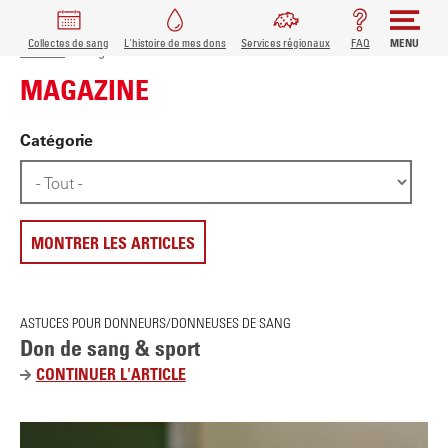
FIL D'ARIANE
MAIN
Collectes de sang
L'histoire de mes dons
Services régionaux
FAQ
MENU
A
Accueil
Magazine
l
NAVIGATION
MAGAZINE
l
e
Catégorie
r
a
u
c
o
n
t
e
MAGAZINBEITRÄGE
ASTUCES POUR DONNEURS/DONNEUSES DE SANG
n
Don de sang & sport
u
CONTINUER L'ARTICLE
D
p
O
r
N
i
D