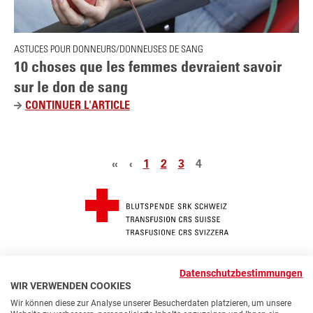
V
R
A
S
L
ASTUCES POUR DONNEURS/DONNEUSES DE SANG
O
E
10 choses que les femmes devraient savoir
N
:
sur le don de sang
S
P
A
O
CONTINUER L'ARTICLE
1
N
I
0
G
N
C
?
T
H
Pagination
Première page
Page précédente
Page
Page
Page
«
‹
1
2
3
4
S
O
A
S
U
E
X
S
Q
Q
U
U
© 2026 Transfusion CRS Suisse
E
E
Datenschutzbestimmungen
FUSSZEILE
Modifier les paramètres des cookies
Prescriptions
WIR VERWENDEN COOKIES
L
L
Contact
Accessibilité
Protection des données
S
Wir können diese zur Analyse unserer Besucherdaten platzieren, um unsere
E