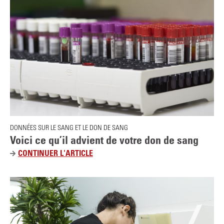
n
E
c
S
i
A
p
N
a
G
l
&
S
P
O
R
DONNÉES SUR LE SANG ET LE DON DE SANG
T
Voici ce qu’il advient de votre don de sang
CONTINUER L'ARTICLE
V
O
I
C
I
C