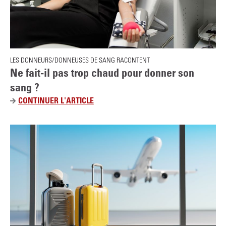
E
E
T
D
S
O
É
N
C
D
LES DONNEURS/DONNEUSES DE SANG RACONTENT
U
E
Ne fait-il pas trop chaud pour donner son
R
S
sang ?
I
A
T
CONTINUER L'ARTICLE
N
N
É
E
G
F
A
I
T
-
I
L
P
A