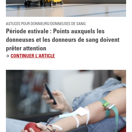
S
T
R
ASTUCES POUR DONNEURS/DONNEUSES DE SANG
O
Période estivale : Points auxquels les
P
donneuses et les donneurs de sang doivent
C
prêter attention
H
A
CONTINUER L'ARTICLE
P
U
É
D
R
P
I
O
O
U
D
R
E
D
E
O
S
N
T
N
I
E