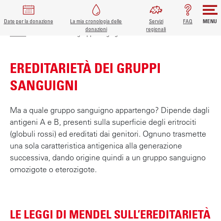
Date per la donazione
La mia cronologia delle
Servizi
FAQ
MENU
BRICIOLE DI PANE
MAIN
donazioni
regionali
S
Home
Ereditarietà dei gruppi sanguigni
a
NAVIGATION
l
EREDITARIETÀ DEI GRUPPI
t
a
SANGUIGNI
a
l
Ma a quale gruppo sanguigno appartengo? Dipende dagli
c
antigeni A e B, presenti sulla superficie degli eritrociti
o
(globuli rossi) ed ereditati dai genitori. Ognuno trasmette
n
una sola caratteristica antigenica alla generazione
t
successiva, dando origine quindi a un gruppo sanguigno
e
omozigote o eterozigote.
n
u
t
o
LE LEGGI DI MENDEL SULL’EREDITARIETÀ