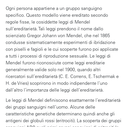
p
r
Ogni persona appartiene a un gruppo sanguigno
i
specifico. Questo modello viene ereditato secondo
n
regole fisse, le cosiddette leggi di Mendel
c
sull’ereditarietà. Tali leggi prendono il nome dallo
i
scienziato Gregor Johann von Mendel, che nel 1865
p
condusse sistematicamente esperimenti di ibridazione
a
con piselli e fagioli e le cui scoperte furono poi applicate
l
a tutti i processi di riproduzione sessuale. Le leggi di
e
Mendel furono riconosciute come leggi ereditarie
generalmente valide solo nel 1900, quando altri
ricercatori sull’ereditarietà (C. E. Correns, E. Tschermak e
H. de Vries) scoprirono in modo indipendente l’uno
dall’altro l’importanza delle leggi dell’ereditarietà.
Le leggi di Mendel definiscono esattamente l’ereditarietà
dei gruppi sanguigni nell’uomo. Alcune delle
caratteristiche genetiche determinano quindi anche gli
antigeni dei globuli rossi (eritrociti). La scoperta dei gruppi