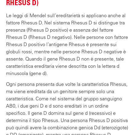
RHESUS D)
Le leggi di Mendel sull’ereditarietà si applicano anche al
fattore Rhesus D. Nel sistema Rhesus D si distingue tra
presenza (Rhesus D positivo) e assenza del fattore
Rhesus D (Rhesus D negativo). Nelle persone con fattore
Rhesus D positivo l’antigene Rhesus è presente sui
globuli rossi, mentre nelle persone Rhesus D negative è
assente. Quando il gene Rhesus D non è presente, tale
caratteristica ereditaria viene descritta con la lettera d
minuscola (gene d).
Ogni persona presenta due volte la caratteristica Rhesus,
ma viene ereditata da un genitore sempre solo una
caratteristica. Come nel sistema del gruppo sanguigno
AB0, i due geni D e d sono ereditati in un ordine
specifico. Il gene D domina sul gene d (recessivo) e
determina il tipo Rhesus. Una persona Rhesus D positiva
può quindi avere la combinazione genica Dd (eterozigote)
o DD (omozigote), mentre una persona Rhesus D