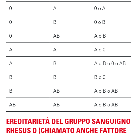
0
A
0 o A
0
B
0 o B
0
AB
A o B
A
A
A o 0
A
B
A o B o 0 o AB
B
B
B o 0
B
AB
A o B o AB
AB
AB
A o B o AB
EREDITARIETÀ DEL GRUPPO SANGUIGNO
RHESUS D (CHIAMATO ANCHE FATTORE