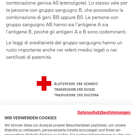
combinazione genica A0 (eterozigote). Lo stesso vale per
le persone con gruppo sanguigno B, che possiedono la
combinazione di geni BB oppure B0. Le persone con
gruppo sanguigno AB hanno sia l’antigene A sia
l’antigene B, poiché gli antigeni A e B sono codominanti.
Le leggi di ereditarietà del gruppo sanguigno hanno un
ruolo importante anche nei referti medici legali o nei
certificati di paternità.
© 2026 Trasfusione CRS Svizzera
Datenschutzbestimmungen
FUSSZEILE
Modifica delle impostazioni dei cookie
Prescrizioni
WIR VERWENDEN COOKIES
Contatto
Accessibilità
Protezione dei dati
Wir können diese zur Analyse unserer Besucherdaten platzieren, um unsere
Website zu verbessern, personalisierte Inhalte anzuzeigen und Ihnen ein
Impressum